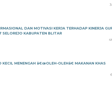
3
RMASIONAL DAN MOTIVASI KERJA TERHADAP KINERJA GU
17 SELOREJO KABUPATEN BLITAR
4
RO KECIL MENENGAH â€œOLEH-OLEHâ€ MAKANAN KHAS
6