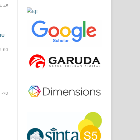
4-45
RU
6-60
1-70