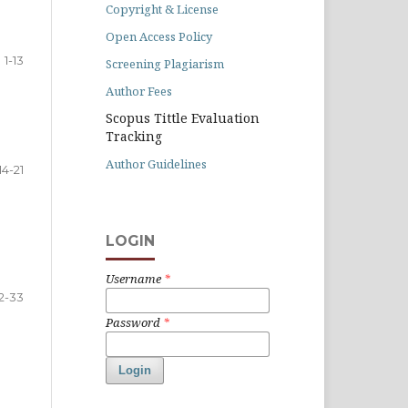
Copyright & License
Open Access Policy
1-13
Screening Plagiarism
Author Fees
Scopus Tittle Evaluation
Tracking
Author Guidelines
14-21
LOGIN
Username
*
2-33
Password
*
Login