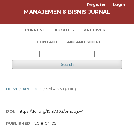
Register
Login
MANAJEMEN & BISNIS JURNAL
CURRENT
ABOUT
ARCHIVES
CONTACT
AIM AND SCOPE
Search
HOME
/
ARCHIVES
/
Vol 4 No 1 (2018)
DOI:
https://doi.org/10.37303/embeji.v4i1
PUBLISHED:
2018-04-05